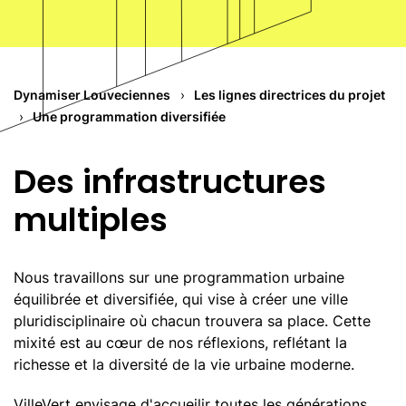
Des infrastructures pour tous
De nouvelles ressources pour la ville
Un engagement environnemental
Dynamiser Louveciennes
Les lignes directrices du projet
Une renaturation du site
Une programmation diversifiée
Des certifications impactantes
Un bien-être assuré
Des infrastructures
Une biodiversité améliorée
multiples
Participation citoyenne
Appels à projets
Nous travaillons sur une programmation urbaine
Concertation des habitants
équilibrée et diversifiée, qui vise à créer une ville
Concertation de la Mairie
pluridisciplinaire où chacun trouvera sa place. Cette
mixité est au cœur de nos réflexions, reflétant la
Concertation ouverte
richesse et la diversité de la vie urbaine moderne.
Les lignes directrices du projet
VilleVert envisage d'accueilir toutes les générations