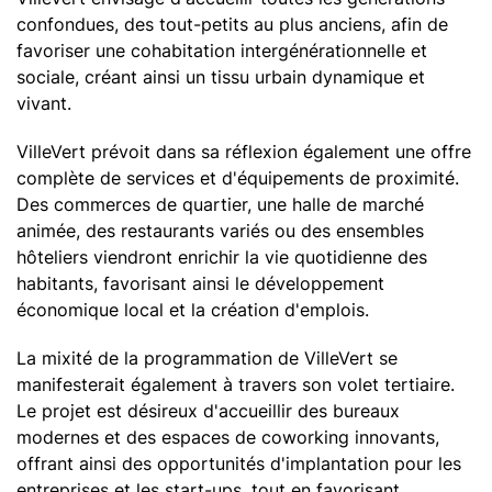
Un territoire dynamisé
confondues, des tout-petits au plus anciens, afin de
favoriser une
Une renaturation ambitieuse
cohabitation intergénérationnelle et
sociale, créant ainsi un tissu urbain dynamique et
Une programmation diversifiée
vivant.
Une haute qualité urbaine et architecturale
VilleVert prévoit dans sa réflexion également une offre
Une place vivante au cœur du projet
complète de services et d'équipements de proximité.
Imaginer le projet
Des commerces de quartier, une halle de marché
animée, des restaurants variés ou des ensembles
Villevert nature
hôteliers viendront enrichir la vie quotidienne des
Un environnement forestier riche
habitants, favorisant ainsi le développement
économique local et la création d'emplois.
Des espaces de détente en plein air
Des jardins arborés
La mixité de la programmation de VilleVert se
manifesterait également à travers son volet tertiaire.
Villevert active
Le projet est désireux d'accueillir des bureaux
modernes et des espaces de coworking innovants,
Une offre de séjour complète
offrant ainsi des opportunités d'implantation pour les
Des espaces de travail dédiés
entreprises et les start-ups, tout en favorisant