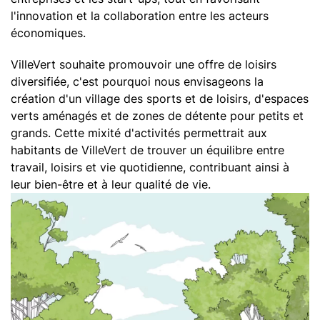
Une maison de santé
l'innovation et la collaboration entre les acteurs
Des résidences de services
économiques.
VilleVert souhaite promouvoir une offre de loisirs
VilleVert classique
diversifiée, c'est pourquoi nous envisageons la
Une halle de marché et des commerces
création d'un village des sports et de loisirs, d'espaces
Des logements de haut standing
verts aménagés et de zones de détente pour petits et
grands. Cette mixité d'activités permettrait aux
Une école et une offre de crèche
habitants de VilleVert de trouver un équilibre entre
Des logements pour tous
travail, loisirs et vie quotidienne, contribuant ainsi à
leur bien-être et à leur qualité de vie.
VilleVert sportive
Un village des sports et de loisirs
Une mobilité douce
Un parcours de santé
Les acteurs du projet