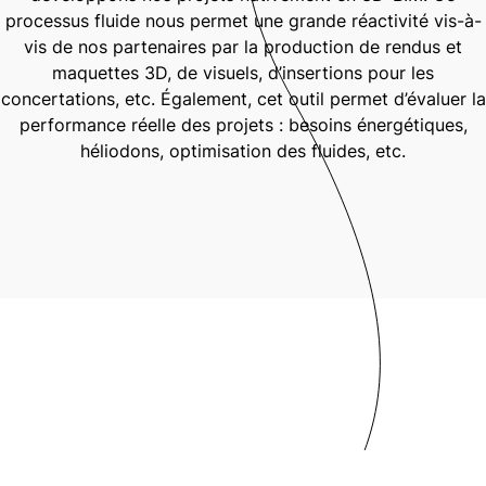
Porteurs de projets
processus fluide nous permet une grande réactivité vis-à-
Horizon
vis de nos partenaires par la production de rendus et
VIAE
maquettes 3D, de visuels, d’insertions pour les
concertations, etc. Également, cet outil permet d’évaluer la
Horizon VIAE
performance réelle des projets : besoins énergétiques,
héliodons, optimisation des fluides, etc.
Développeur urbain
Urbanité
Concepteurs
Safe Architecture Urbanisme
Architectes Singuliers
PENA Paysages
Les bureaux d'étude et autres intervenants
Collectivités
Ville de Louveciennes