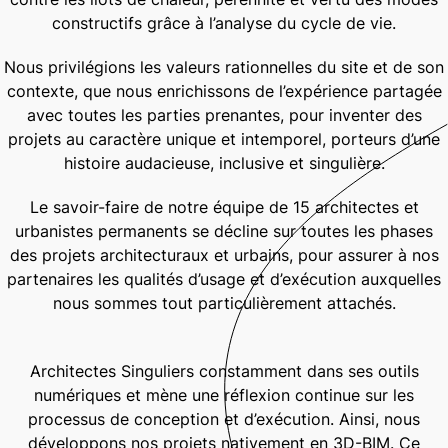
Une maison de santé
constructifs grâce à l’analyse du cycle de vie.
Des résidences de services
Nous privilégions les valeurs rationnelles du site et de son
contexte, que nous enrichissons de l’expérience partagée
VilleVert classique
avec toutes les parties prenantes, pour inventer des
Une halle de marché et des commerces
projets au caractère unique et intemporel, porteurs d’une
Des logements de haut standing
histoire audacieuse, inclusive et singulière.
Une école et une offre de crèche
Le savoir-faire de notre équipe de 15 architectes et
Des logements pour tous
urbanistes permanents se décline sur toutes les phases
des projets architecturaux et urbains, pour assurer à nos
VilleVert sportive
partenaires les qualités d’usage et d’exécution auxquelles
Un village des sports et de loisirs
nous sommes tout particulièrement attachés.
Une mobilité douce
Un parcours de santé
Architectes Singuliers constamment dans ses outils
numériques et mène une réflexion continue sur les
Les acteurs du projet
processus de conception et d’exécution. Ainsi, nous
développons nos projets nativement en 3D-BIM. Ce