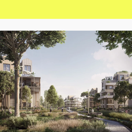
Des infrastructures pour tous
De nouvelles ressources pour la ville
Un engagement environnemental
Une renaturation du site
Des certifications impactantes
Un bien-être assuré
Une biodiversité améliorée
Participation citoyenne
Appels à projets
Concertation des habitants
Concertation de la Mairie
Concertation ouverte
Les lignes directrices du projet