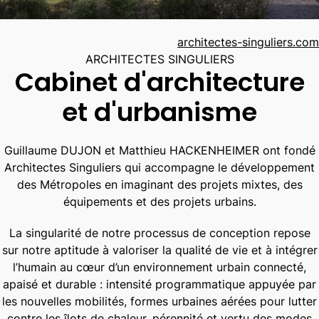
Un territoire dynamisé
Une renaturation ambitieuse
architectes-singuliers.com
Une programmation diversifiée
ARCHITECTES SINGULIERS
Cabinet d'architecture
Une haute qualité urbaine et architecturale
Une place vivante au cœur du projet
et d'urbanisme
Imaginer le projet
Guillaume DUJON et Matthieu HACKENHEIMER ont fondé
Villevert nature
Architectes Singuliers qui accompagne le développement
Un environnement forestier riche
des Métropoles en imaginant des projets mixtes, des
équipements et des projets urbains.
Des espaces de détente en plein air
Des jardins arborés
La singularité de notre processus de conception repose
sur notre aptitude à valoriser la qualité de vie et à intégrer
Villevert active
l’humain au cœur d’un environnement urbain connecté,
Une offre de séjour complète
apaisé et durable : intensité programmatique appuyée par
les nouvelles mobilités, formes urbaines aérées pour lutter
Des espaces de travail dédiés
contre les îlots de chaleur, pérennité et vertu des modes